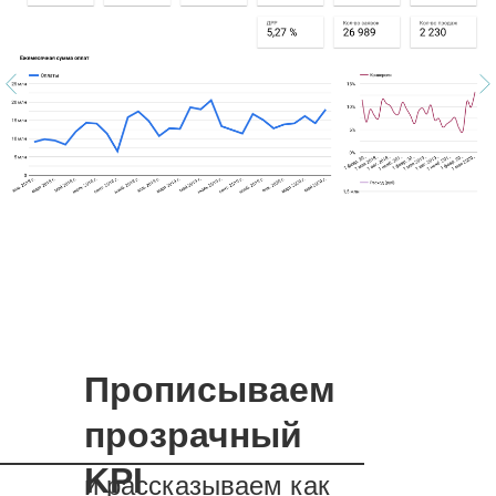
Прописываем
прозрачный
KPI
и рассказываем как