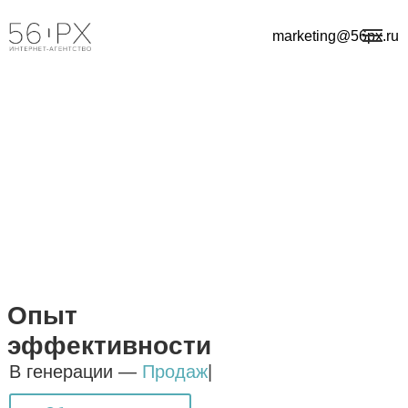
marketing@56px.ru
Опыт
эффективности
В генерации —
Зво
|